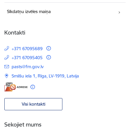
Sīkdatņu izvēles maiņa
Kontakti
+371 67095689
+371 67095405
E-pasts:
pasts@fm.gov.lv
Smilšu iela 1, Rīga, LV-1919, Latvija
Visi kontakti
Sekojiet mums