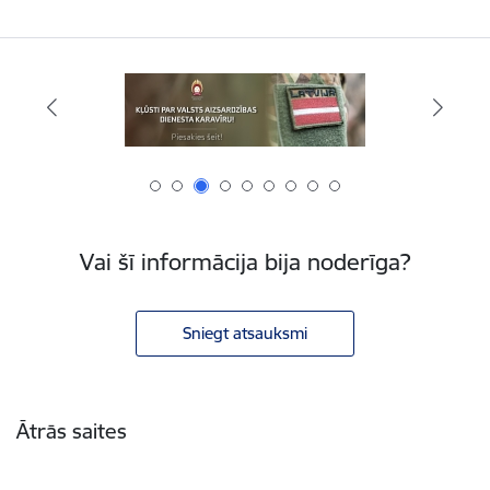
Vai šī informācija bija noderīga?
Sniegt atsauksmi
Kājene
Ātrās saites