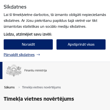
Pāriet uz lapas saturu
Sīkdatnes
Spied
lai meklētu
Enter
Lai šī tīmekļvietne darbotos, tā izmanto obligāti nepieciešamās
sīkdatnes. Ar Jūsu piekrišanu papildus šajā vietnē var tikt
izmantotas statistikas un sociālo mediju sīkdatnes.
Lūdzu, atzīmējiet savu izvēli:
Noraidīt
Apstiprināt visas
Pārvaldīt sīkdatnes
Sākums
Tīmekļa vietnes novērtējums
Tīmekļa vietnes novērtējums