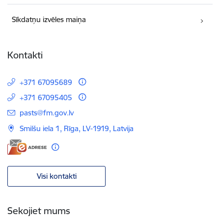
Sīkdatņu izvēles maiņa
Kontakti
+371 67095689
+371 67095405
E-pasts:
pasts@fm.gov.lv
Smilšu iela 1, Rīga, LV-1919, Latvija
Visi kontakti
Sekojiet mums