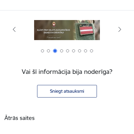
Vai šī informācija bija noderīga?
Sniegt atsauksmi
Kājene
Ātrās saites