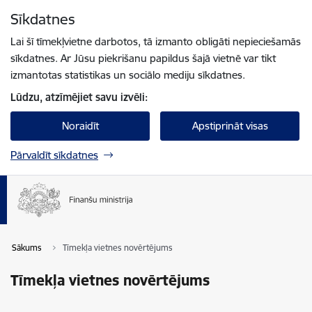
Pāriet uz lapas saturu
Sīkdatnes
Spied
lai meklētu
Enter
Lai šī tīmekļvietne darbotos, tā izmanto obligāti nepieciešamās
sīkdatnes. Ar Jūsu piekrišanu papildus šajā vietnē var tikt
izmantotas statistikas un sociālo mediju sīkdatnes.
Lūdzu, atzīmējiet savu izvēli:
Noraidīt
Apstiprināt visas
Pārvaldīt sīkdatnes
Sākums
Tīmekļa vietnes novērtējums
Tīmekļa vietnes novērtējums