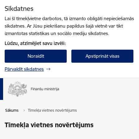
Pāriet uz lapas saturu
Sīkdatnes
Spied
lai meklētu
Enter
Lai šī tīmekļvietne darbotos, tā izmanto obligāti nepieciešamās
sīkdatnes. Ar Jūsu piekrišanu papildus šajā vietnē var tikt
izmantotas statistikas un sociālo mediju sīkdatnes.
Lūdzu, atzīmējiet savu izvēli:
Noraidīt
Apstiprināt visas
Pārvaldīt sīkdatnes
Sākums
Tīmekļa vietnes novērtējums
Tīmekļa vietnes novērtējums