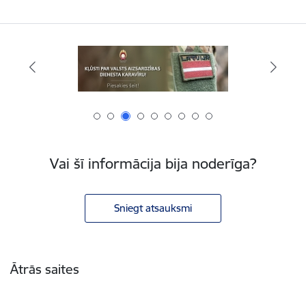
Vai šī informācija bija noderīga?
Sniegt atsauksmi
Kājene
Ātrās saites