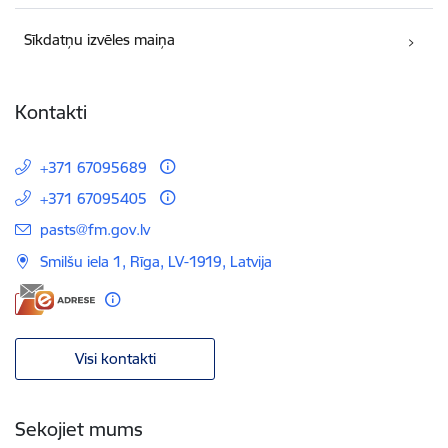
Sīkdatņu izvēles maiņa
Kontakti
+371 67095689
+371 67095405
E-pasts:
pasts@fm.gov.lv
Smilšu iela 1, Rīga, LV-1919, Latvija
Visi kontakti
Sekojiet mums