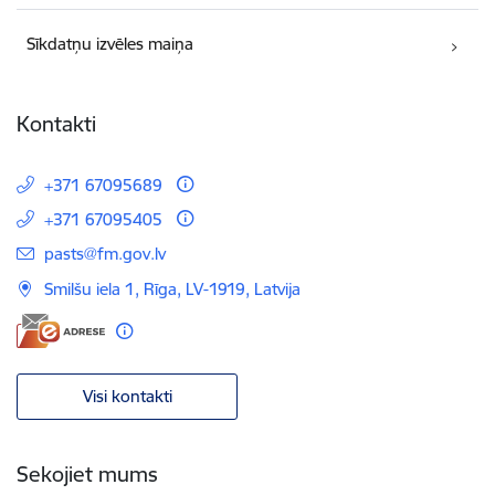
Sīkdatņu izvēles maiņa
Kontakti
+371 67095689
+371 67095405
E-pasts:
pasts@fm.gov.lv
Smilšu iela 1, Rīga, LV-1919, Latvija
Visi kontakti
Sekojiet mums