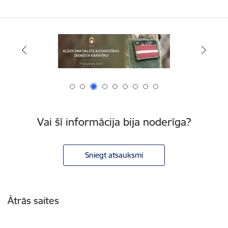
Vai šī informācija bija noderīga?
Sniegt atsauksmi
Kājene
Ātrās saites