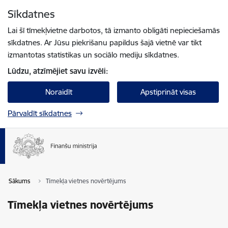
Pāriet uz lapas saturu
Sīkdatnes
Spied
lai meklētu
Enter
Lai šī tīmekļvietne darbotos, tā izmanto obligāti nepieciešamās
sīkdatnes. Ar Jūsu piekrišanu papildus šajā vietnē var tikt
izmantotas statistikas un sociālo mediju sīkdatnes.
Lūdzu, atzīmējiet savu izvēli:
Noraidīt
Apstiprināt visas
Pārvaldīt sīkdatnes
Sākums
Tīmekļa vietnes novērtējums
Tīmekļa vietnes novērtējums