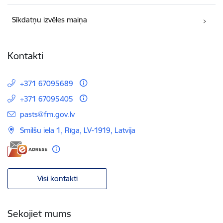
Sīkdatņu izvēles maiņa
Kontakti
+371 67095689
+371 67095405
E-pasts:
pasts@fm.gov.lv
Smilšu iela 1, Rīga, LV-1919, Latvija
Visi kontakti
Sekojiet mums