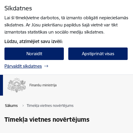
Pāriet uz lapas saturu
Sīkdatnes
Spied
lai meklētu
Enter
Lai šī tīmekļvietne darbotos, tā izmanto obligāti nepieciešamās
sīkdatnes. Ar Jūsu piekrišanu papildus šajā vietnē var tikt
izmantotas statistikas un sociālo mediju sīkdatnes.
Lūdzu, atzīmējiet savu izvēli:
Noraidīt
Apstiprināt visas
Pārvaldīt sīkdatnes
Sākums
Tīmekļa vietnes novērtējums
Tīmekļa vietnes novērtējums