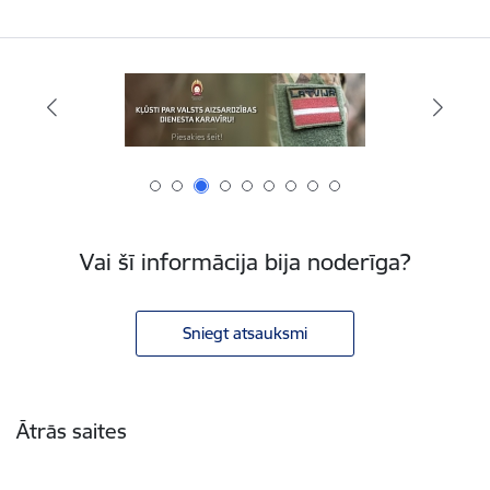
Vai šī informācija bija noderīga?
Sniegt atsauksmi
Kājene
Ātrās saites