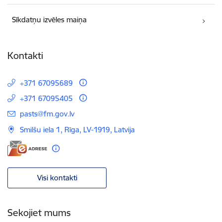
Sīkdatņu izvēles maiņa
Kontakti
+371 67095689
+371 67095405
E-pasts:
pasts@fm.gov.lv
Smilšu iela 1, Rīga, LV-1919, Latvija
Visi kontakti
Sekojiet mums