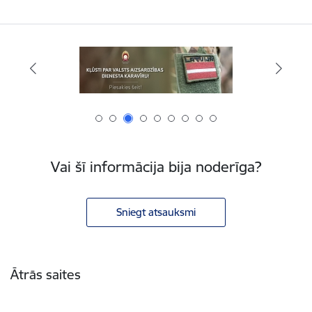
Vai šī informācija bija noderīga?
Sniegt atsauksmi
Kājene
Ātrās saites