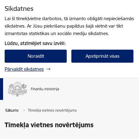
Pāriet uz lapas saturu
Sīkdatnes
Spied
lai meklētu
Enter
Lai šī tīmekļvietne darbotos, tā izmanto obligāti nepieciešamās
sīkdatnes. Ar Jūsu piekrišanu papildus šajā vietnē var tikt
izmantotas statistikas un sociālo mediju sīkdatnes.
Lūdzu, atzīmējiet savu izvēli:
Noraidīt
Apstiprināt visas
Pārvaldīt sīkdatnes
Sākums
Tīmekļa vietnes novērtējums
Tīmekļa vietnes novērtējums