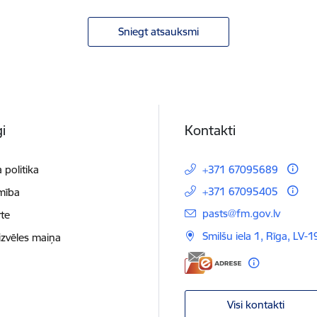
Sniegt atsauksmi
i
Kontakti
 politika
+371 67095689
+371 67095405
mība
E-pasts:
pasts@fm.gov.lv
te
Smilšu iela 1, Rīga, LV-1
izvēles maiņa
Visi kontakti