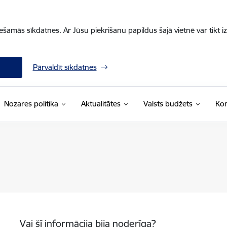
iešamās sīkdatnes. Ar Jūsu piekrišanu papildus šajā vietnē var tikt i
Pārvaldīt sīkdatnes
Nozares politika
Aktualitātes
Valsts budžets
Kon
Vai šī informācija bija noderīga?