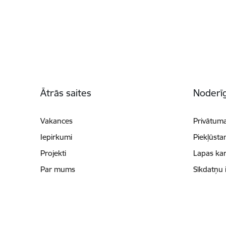
Kājene
Ātrās saites
Noderīg
Vakances
Privātuma
Iepirkumi
Piekļūsta
Projekti
Lapas kar
Par mums
Sīkdatņu 