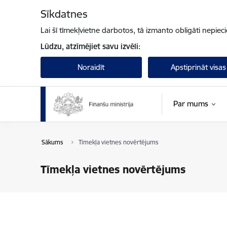
Pāriet uz lapas saturu
Sīkdatnes
Lai šī tīmekļvietne darbotos, tā izmanto obligāti nepiec
Lūdzu, atzīmējiet savu izvēli:
Noraidīt
Apstiprināt visas
Par mums
Sākums
Tīmekļa vietnes novērtējums
Tīmekļa vietnes novērtējums