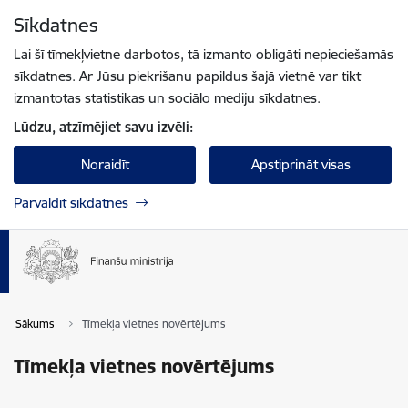
Pāriet uz lapas saturu
Sīkdatnes
Spied
lai meklētu
Enter
Lai šī tīmekļvietne darbotos, tā izmanto obligāti nepieciešamās
sīkdatnes. Ar Jūsu piekrišanu papildus šajā vietnē var tikt
izmantotas statistikas un sociālo mediju sīkdatnes.
Lūdzu, atzīmējiet savu izvēli:
Noraidīt
Apstiprināt visas
Pārvaldīt sīkdatnes
Sākums
Tīmekļa vietnes novērtējums
Tīmekļa vietnes novērtējums