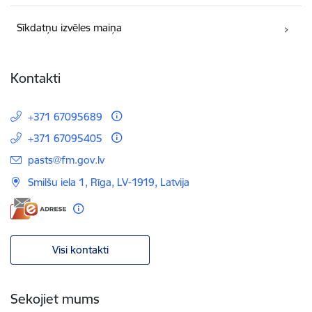
Sīkdatņu izvēles maiņa
Kontakti
+371 67095689
+371 67095405
E-pasts:
pasts@fm.gov.lv
Smilšu iela 1, Rīga, LV-1919, Latvija
Visi kontakti
Sekojiet mums