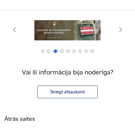
Vai šī informācija bija noderīga?
Sniegt atsauksmi
Kājene
Ātrās saites