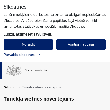
Pāriet uz lapas saturu
Sīkdatnes
Spied
lai meklētu
Enter
Lai šī tīmekļvietne darbotos, tā izmanto obligāti nepieciešamās
sīkdatnes. Ar Jūsu piekrišanu papildus šajā vietnē var tikt
izmantotas statistikas un sociālo mediju sīkdatnes.
Lūdzu, atzīmējiet savu izvēli:
Noraidīt
Apstiprināt visas
Pārvaldīt sīkdatnes
Sākums
Tīmekļa vietnes novērtējums
Tīmekļa vietnes novērtējums