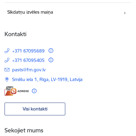
Sīkdatņu izvēles maiņa
Kontakti
+371 67095689
+371 67095405
E-pasts:
pasts@fm.gov.lv
Smilšu iela 1, Rīga, LV-1919, Latvija
Visi kontakti
Sekojiet mums