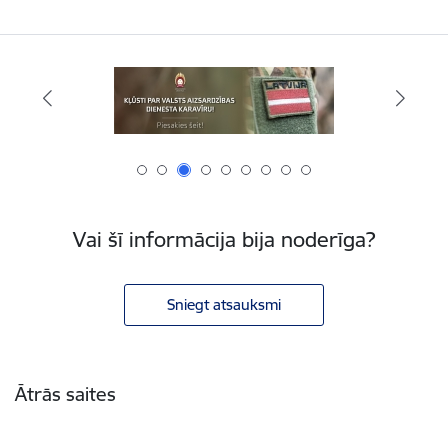
Vai šī informācija bija noderīga?
Sniegt atsauksmi
Kājene
Ātrās saites