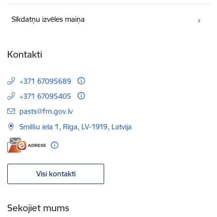
Sīkdatņu izvēles maiņa
Kontakti
+371 67095689
+371 67095405
E-pasts:
pasts@fm.gov.lv
Smilšu iela 1, Rīga, LV-1919, Latvija
Visi kontakti
Sekojiet mums