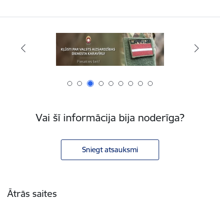
Vai šī informācija bija noderīga?
Sniegt atsauksmi
Kājene
Ātrās saites