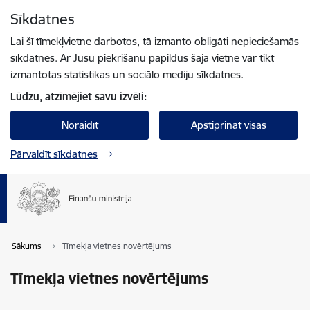
Pāriet uz lapas saturu
Sīkdatnes
Spied
lai meklētu
Enter
Lai šī tīmekļvietne darbotos, tā izmanto obligāti nepieciešamās
sīkdatnes. Ar Jūsu piekrišanu papildus šajā vietnē var tikt
izmantotas statistikas un sociālo mediju sīkdatnes.
Lūdzu, atzīmējiet savu izvēli:
Noraidīt
Apstiprināt visas
Pārvaldīt sīkdatnes
Sākums
Tīmekļa vietnes novērtējums
Tīmekļa vietnes novērtējums