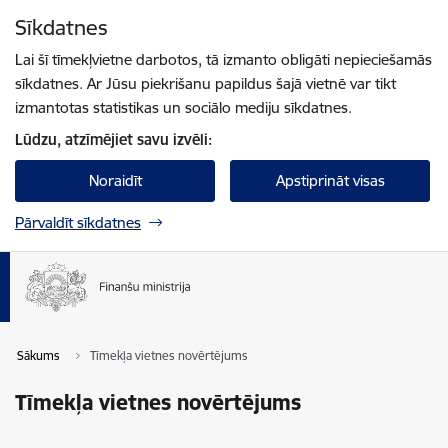
Pāriet uz lapas saturu
Sīkdatnes
Spied
lai meklētu
Enter
Lai šī tīmekļvietne darbotos, tā izmanto obligāti nepieciešamās
sīkdatnes. Ar Jūsu piekrišanu papildus šajā vietnē var tikt
izmantotas statistikas un sociālo mediju sīkdatnes.
Lūdzu, atzīmējiet savu izvēli:
Noraidīt
Apstiprināt visas
Pārvaldīt sīkdatnes
Sākums
Tīmekļa vietnes novērtējums
Tīmekļa vietnes novērtējums