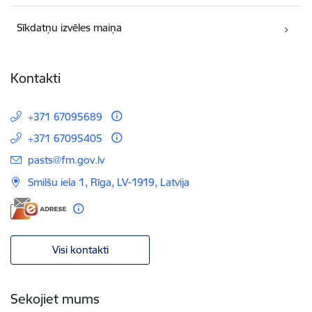
Sīkdatņu izvēles maiņa
Kontakti
+371 67095689
+371 67095405
E-pasts:
pasts@fm.gov.lv
Smilšu iela 1, Rīga, LV-1919, Latvija
Visi kontakti
Sekojiet mums