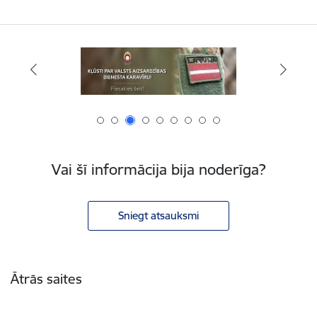
Vai šī informācija bija noderīga?
Sniegt atsauksmi
Kājene
Ātrās saites