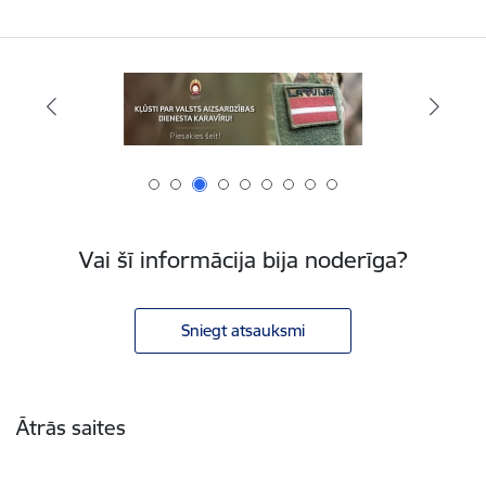
Vai šī informācija bija noderīga?
Sniegt atsauksmi
Kājene
Ātrās saites