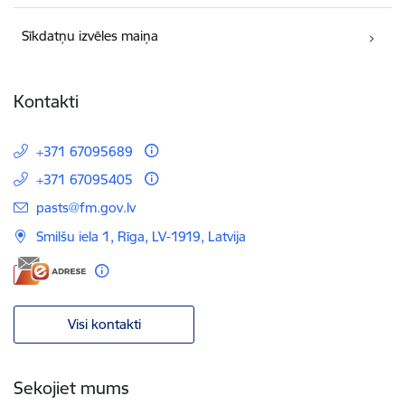
Sīkdatņu izvēles maiņa
Kontakti
+371 67095689
+371 67095405
E-pasts:
pasts@fm.gov.lv
Smilšu iela 1, Rīga, LV-1919, Latvija
Visi kontakti
Sekojiet mums