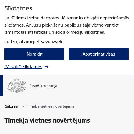
Pāriet uz lapas saturu
Sīkdatnes
Spied
lai meklētu
Enter
Lai šī tīmekļvietne darbotos, tā izmanto obligāti nepieciešamās
sīkdatnes. Ar Jūsu piekrišanu papildus šajā vietnē var tikt
izmantotas statistikas un sociālo mediju sīkdatnes.
Lūdzu, atzīmējiet savu izvēli:
Noraidīt
Apstiprināt visas
Pārvaldīt sīkdatnes
Sākums
Tīmekļa vietnes novērtējums
Tīmekļa vietnes novērtējums