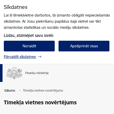
Pāriet uz lapas saturu
Sīkdatnes
Spied
lai meklētu
Enter
Lai šī tīmekļvietne darbotos, tā izmanto obligāti nepieciešamās
sīkdatnes. Ar Jūsu piekrišanu papildus šajā vietnē var tikt
izmantotas statistikas un sociālo mediju sīkdatnes.
Lūdzu, atzīmējiet savu izvēli:
Noraidīt
Apstiprināt visas
Pārvaldīt sīkdatnes
Sākums
Tīmekļa vietnes novērtējums
Tīmekļa vietnes novērtējums