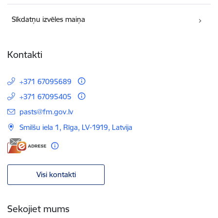
Sīkdatņu izvēles maiņa
Kontakti
+371 67095689
+371 67095405
E-pasts:
pasts@fm.gov.lv
Smilšu iela 1, Rīga, LV-1919, Latvija
Visi kontakti
Sekojiet mums