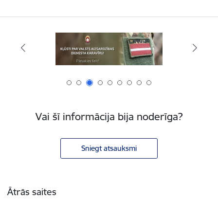
Vai šī informācija bija noderīga?
Sniegt atsauksmi
Kājene
Ātrās saites