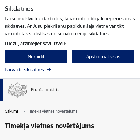
Pāriet uz lapas saturu
Sīkdatnes
Spied
lai meklētu
Enter
Lai šī tīmekļvietne darbotos, tā izmanto obligāti nepieciešamās
sīkdatnes. Ar Jūsu piekrišanu papildus šajā vietnē var tikt
izmantotas statistikas un sociālo mediju sīkdatnes.
Lūdzu, atzīmējiet savu izvēli:
Noraidīt
Apstiprināt visas
Pārvaldīt sīkdatnes
Sākums
Tīmekļa vietnes novērtējums
Tīmekļa vietnes novērtējums