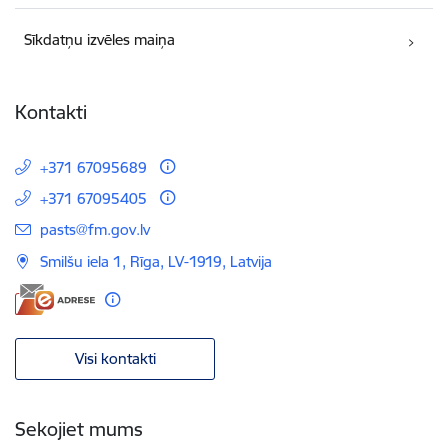
Sīkdatņu izvēles maiņa
Kontakti
+371 67095689
+371 67095405
E-pasts:
pasts@fm.gov.lv
Smilšu iela 1, Rīga, LV-1919, Latvija
Visi kontakti
Sekojiet mums