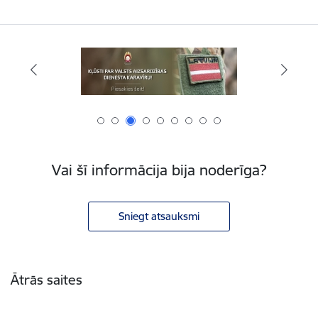
Vai šī informācija bija noderīga?
Sniegt atsauksmi
Kājene
Ātrās saites