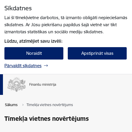
Pāriet uz lapas saturu
Sīkdatnes
Spied
lai meklētu
Enter
Lai šī tīmekļvietne darbotos, tā izmanto obligāti nepieciešamās
sīkdatnes. Ar Jūsu piekrišanu papildus šajā vietnē var tikt
izmantotas statistikas un sociālo mediju sīkdatnes.
Lūdzu, atzīmējiet savu izvēli:
Noraidīt
Apstiprināt visas
Pārvaldīt sīkdatnes
Sākums
Tīmekļa vietnes novērtējums
Tīmekļa vietnes novērtējums