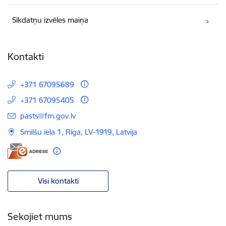
Sīkdatņu izvēles maiņa
Kontakti
+371 67095689
+371 67095405
E-pasts:
pasts@fm.gov.lv
Smilšu iela 1, Rīga, LV-1919, Latvija
Visi kontakti
Sekojiet mums