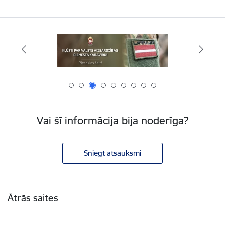
Vai šī informācija bija noderīga?
Sniegt atsauksmi
Kājene
Ātrās saites