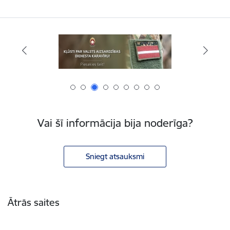
Vai šī informācija bija noderīga?
Sniegt atsauksmi
Kājene
Ātrās saites