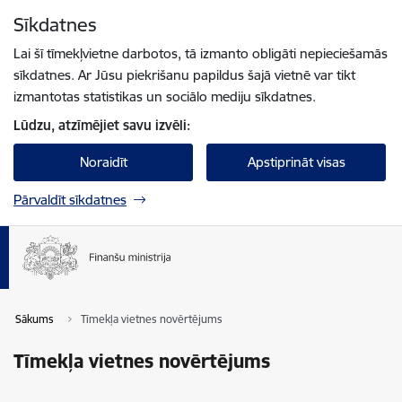
Pāriet uz lapas saturu
Sīkdatnes
Spied
lai meklētu
Enter
Lai šī tīmekļvietne darbotos, tā izmanto obligāti nepieciešamās
sīkdatnes. Ar Jūsu piekrišanu papildus šajā vietnē var tikt
izmantotas statistikas un sociālo mediju sīkdatnes.
Lūdzu, atzīmējiet savu izvēli:
Noraidīt
Apstiprināt visas
Pārvaldīt sīkdatnes
Sākums
Tīmekļa vietnes novērtējums
Tīmekļa vietnes novērtējums