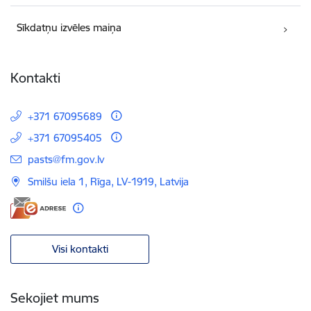
Sīkdatņu izvēles maiņa
Kontakti
+371 67095689
+371 67095405
E-pasts:
pasts@fm.gov.lv
Smilšu iela 1, Rīga, LV-1919, Latvija
Visi kontakti
Sekojiet mums