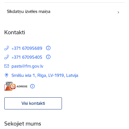
Sīkdatņu izvēles maiņa
Kontakti
+371 67095689
+371 67095405
E-pasts:
pasts@fm.gov.lv
Smilšu iela 1, Rīga, LV-1919, Latvija
Visi kontakti
Sekojiet mums