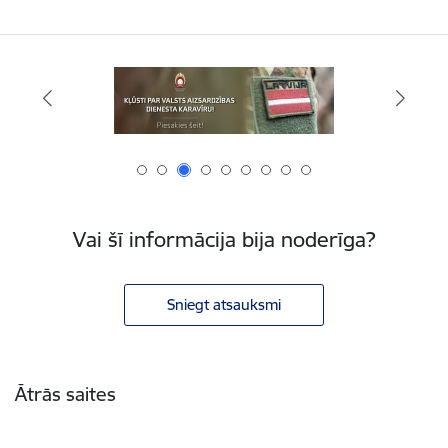
Vai šī informācija bija noderīga?
Sniegt atsauksmi
Kājene
Ātrās saites