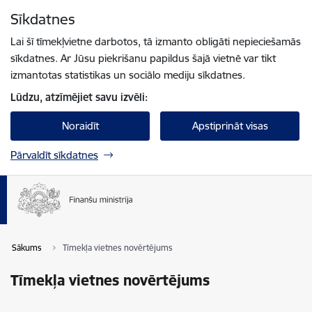
Pāriet uz lapas saturu
Sīkdatnes
Spied
lai meklētu
Enter
Lai šī tīmekļvietne darbotos, tā izmanto obligāti nepieciešamās
sīkdatnes. Ar Jūsu piekrišanu papildus šajā vietnē var tikt
izmantotas statistikas un sociālo mediju sīkdatnes.
Lūdzu, atzīmējiet savu izvēli:
Noraidīt
Apstiprināt visas
Pārvaldīt sīkdatnes
Sākums
Tīmekļa vietnes novērtējums
Tīmekļa vietnes novērtējums