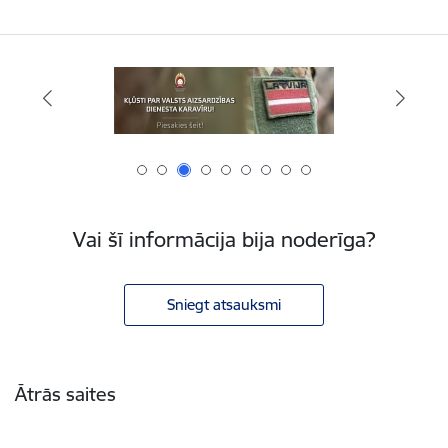
Vai šī informācija bija noderīga?
Sniegt atsauksmi
Kājene
Ātrās saites