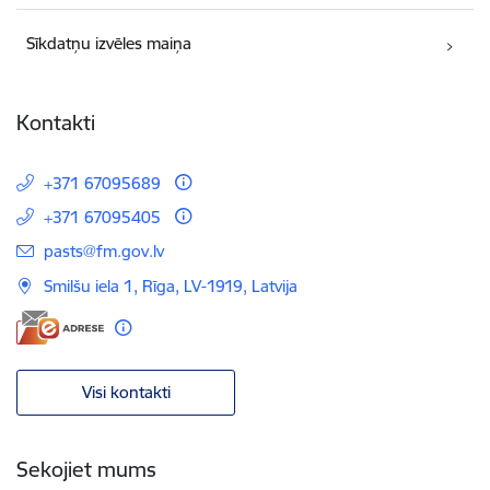
Sīkdatņu izvēles maiņa
Kontakti
+371 67095689
+371 67095405
E-pasts:
pasts@fm.gov.lv
Smilšu iela 1, Rīga, LV-1919, Latvija
Visi kontakti
Sekojiet mums