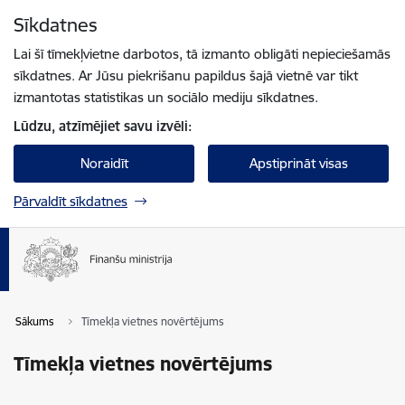
Pāriet uz lapas saturu
Sīkdatnes
Spied
lai meklētu
Enter
Lai šī tīmekļvietne darbotos, tā izmanto obligāti nepieciešamās
sīkdatnes. Ar Jūsu piekrišanu papildus šajā vietnē var tikt
izmantotas statistikas un sociālo mediju sīkdatnes.
Lūdzu, atzīmējiet savu izvēli:
Noraidīt
Apstiprināt visas
Pārvaldīt sīkdatnes
Sākums
Tīmekļa vietnes novērtējums
Tīmekļa vietnes novērtējums