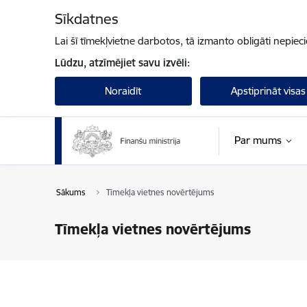
Pāriet uz lapas saturu
Sīkdatnes
Lai šī tīmekļvietne darbotos, tā izmanto obligāti nepiec
Lūdzu, atzīmējiet savu izvēli:
Noraidīt
Apstiprināt visas
Par mums
Sākums
Tīmekļa vietnes novērtējums
Tīmekļa vietnes novērtējums