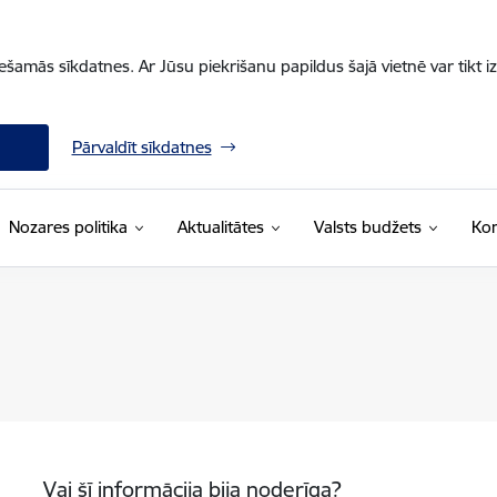
iešamās sīkdatnes. Ar Jūsu piekrišanu papildus šajā vietnē var tikt i
Pārvaldīt sīkdatnes
Nozares politika
Aktualitātes
Valsts budžets
Kon
Vai šī informācija bija noderīga?