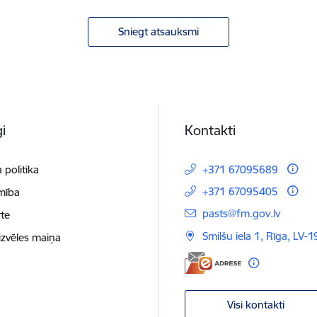
Sniegt atsauksmi
i
Kontakti
 politika
+371 67095689
+371 67095405
mība
E-pasts:
pasts@fm.gov.lv
te
Smilšu iela 1, Rīga, LV-1
izvēles maiņa
Visi kontakti