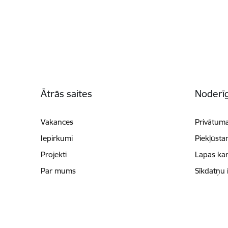
Kājene
Ātrās saites
Noderīg
Vakances
Privātuma
Iepirkumi
Piekļūsta
Projekti
Lapas kar
Par mums
Sīkdatņu 