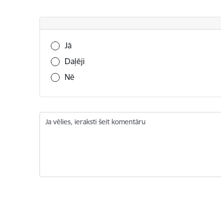
Vai šī informācija bija noderīga?
Jā
Daļēji
Nē
Ja vēlies, ieraksti šeit komentāru