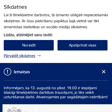
Pāriet uz lapas saturu
Sīkdatnes
Spied
lai meklētu
Enter
Lai šī tīmekļvietne darbotos, tā izmanto obligāti nepieciešamās
sīkdatnes. Ar Jūsu piekrišanu papildus šajā vietnē var tikt
izmantotas statistikas un sociālo mediju sīkdatnes.
Lūdzu, atzīmējiet savu izvēli:
Noraidīt
Apstiprināt visas
Pārvaldīt sīkdatnes
Izmaiņas
Informējam, ka 13. augustā no plkst. 19.00 ir iespējami
īslaicīgi tīmekļvietnes darbības traucējumi, jo tiks veikti
uzturēšanas darbi. Atvainojamies par sagādātajām neērtībām!