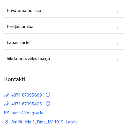
Privātuma politika
Piekļūstamība
Lapas karte
Sīkdatņu izvēles maiņa
Kontakti
+371 67095689
+371 67095405
E-pasts:
pasts@fm.gov.lv
Smilšu iela 1, Rīga, LV-1919, Latvija