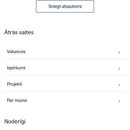
Sniegt atsauksmi
Kājene
Ātrās saites
Vakances
Iepirkumi
Projekti
Par mums
Noderīgi