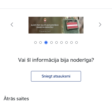
Vai šī informācija bija noderīga?
Sniegt atsauksmi
Kājene
Ātrās saites