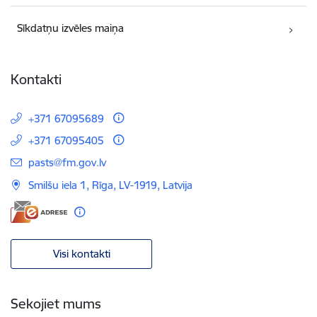
Sīkdatņu izvēles maiņa
Kontakti
+371 67095689
+371 67095405
E-pasts:
pasts@fm.gov.lv
Smilšu iela 1, Rīga, LV-1919, Latvija
Visi kontakti
Sekojiet mums