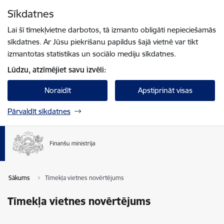
Pāriet uz lapas saturu
Sīkdatnes
Spied
lai meklētu
Enter
Lai šī tīmekļvietne darbotos, tā izmanto obligāti nepieciešamās
sīkdatnes. Ar Jūsu piekrišanu papildus šajā vietnē var tikt
izmantotas statistikas un sociālo mediju sīkdatnes.
Lūdzu, atzīmējiet savu izvēli:
Noraidīt
Apstiprināt visas
Pārvaldīt sīkdatnes
Sākums
Tīmekļa vietnes novērtējums
Tīmekļa vietnes novērtējums