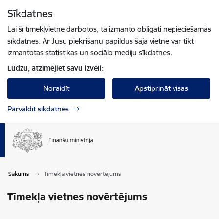
Pāriet uz lapas saturu
Sīkdatnes
Spied
lai meklētu
Enter
Lai šī tīmekļvietne darbotos, tā izmanto obligāti nepieciešamās
sīkdatnes. Ar Jūsu piekrišanu papildus šajā vietnē var tikt
izmantotas statistikas un sociālo mediju sīkdatnes.
Lūdzu, atzīmējiet savu izvēli:
Noraidīt
Apstiprināt visas
Pārvaldīt sīkdatnes
Sākums
Tīmekļa vietnes novērtējums
Tīmekļa vietnes novērtējums