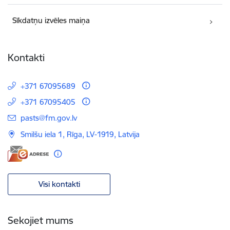
Sīkdatņu izvēles maiņa
Kontakti
+371 67095689
+371 67095405
E-pasts:
pasts@fm.gov.lv
Smilšu iela 1, Rīga, LV-1919, Latvija
Visi kontakti
Sekojiet mums