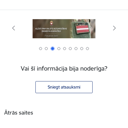
Vai šī informācija bija noderīga?
Sniegt atsauksmi
Kājene
Ātrās saites