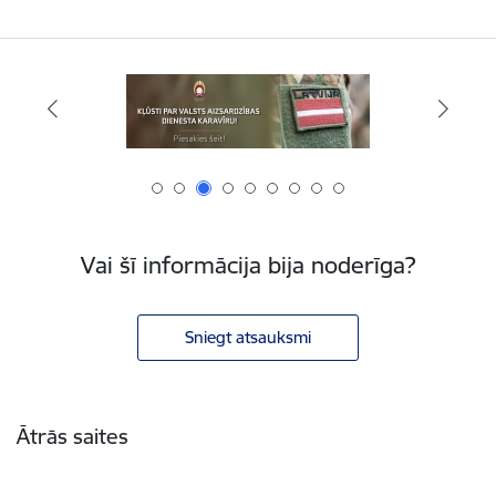
Vai šī informācija bija noderīga?
Sniegt atsauksmi
Kājene
Ātrās saites