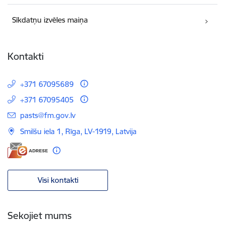
Sīkdatņu izvēles maiņa
Kontakti
+371 67095689
+371 67095405
E-pasts:
pasts@fm.gov.lv
Smilšu iela 1, Rīga, LV-1919, Latvija
Visi kontakti
Sekojiet mums