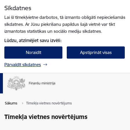
Pāriet uz lapas saturu
Sīkdatnes
Spied
lai meklētu
Enter
Lai šī tīmekļvietne darbotos, tā izmanto obligāti nepieciešamās
sīkdatnes. Ar Jūsu piekrišanu papildus šajā vietnē var tikt
izmantotas statistikas un sociālo mediju sīkdatnes.
Lūdzu, atzīmējiet savu izvēli:
Noraidīt
Apstiprināt visas
Pārvaldīt sīkdatnes
Sākums
Tīmekļa vietnes novērtējums
Tīmekļa vietnes novērtējums