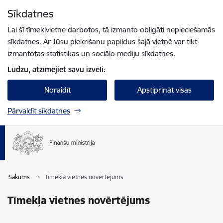
Pāriet uz lapas saturu
Sīkdatnes
Spied
lai meklētu
Enter
Lai šī tīmekļvietne darbotos, tā izmanto obligāti nepieciešamās
sīkdatnes. Ar Jūsu piekrišanu papildus šajā vietnē var tikt
izmantotas statistikas un sociālo mediju sīkdatnes.
Lūdzu, atzīmējiet savu izvēli:
Noraidīt
Apstiprināt visas
Pārvaldīt sīkdatnes
Sākums
Tīmekļa vietnes novērtējums
Tīmekļa vietnes novērtējums