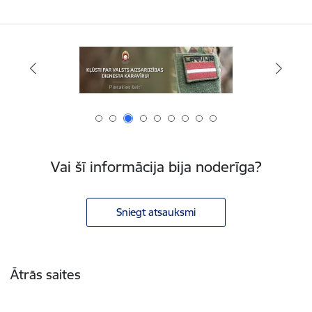
Vai šī informācija bija noderīga?
Sniegt atsauksmi
Kājene
Ātrās saites