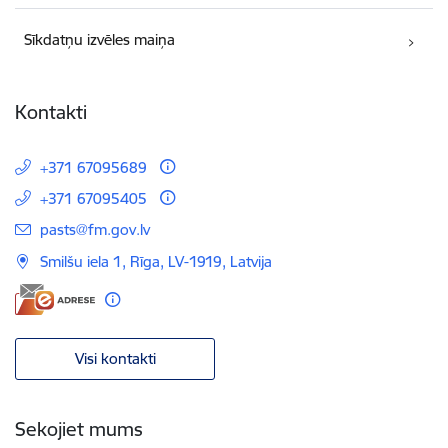
Sīkdatņu izvēles maiņa
Kontakti
+371 67095689
+371 67095405
E-pasts:
pasts@fm.gov.lv
Smilšu iela 1, Rīga, LV-1919, Latvija
Visi kontakti
Sekojiet mums