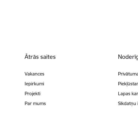
Kājene
Ātrās saites
Noderīg
Vakances
Privātuma
Iepirkumi
Piekļūsta
Projekti
Lapas kar
Par mums
Sīkdatņu 