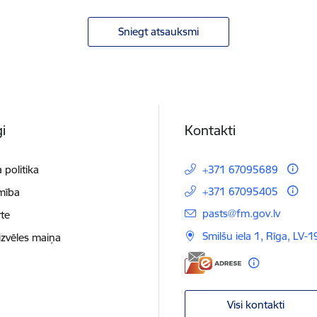
Sniegt atsauksmi
i
Kontakti
 politika
+371 67095689
+371 67095405
mība
E-pasts:
pasts@fm.gov.lv
te
Smilšu iela 1, Rīga, LV-1
izvēles maiņa
Visi kontakti