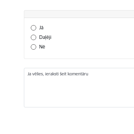
Vai šī informācija bija noderīga?
Jā
Daļēji
Nē
Ja vēlies, ieraksti šeit komentāru