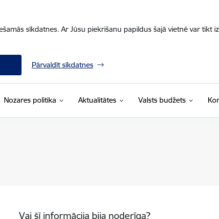
iešamās sīkdatnes. Ar Jūsu piekrišanu papildus šajā vietnē var tikt i
Pārvaldīt sīkdatnes
Nozares politika
Aktualitātes
Valsts budžets
Kon
Vai šī informācija bija noderīga?