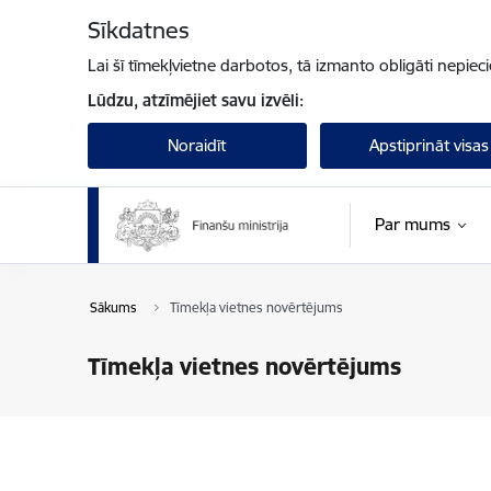
Pāriet uz lapas saturu
Sīkdatnes
Lai šī tīmekļvietne darbotos, tā izmanto obligāti nepiec
Lūdzu, atzīmējiet savu izvēli:
Noraidīt
Apstiprināt visas
Par mums
Sākums
Tīmekļa vietnes novērtējums
Tīmekļa vietnes novērtējums