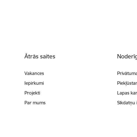
Kājene
Ātrās saites
Noderīg
Vakances
Privātuma
Iepirkumi
Piekļūsta
Projekti
Lapas kar
Par mums
Sīkdatņu 