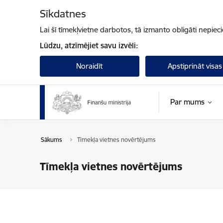
Pāriet uz lapas saturu
Sīkdatnes
Lai šī tīmekļvietne darbotos, tā izmanto obligāti nepiec
Lūdzu, atzīmējiet savu izvēli:
Noraidīt
Apstiprināt visas
Par mums
Sākums
Tīmekļa vietnes novērtējums
Tīmekļa vietnes novērtējums