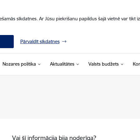
iešamās sīkdatnes. Ar Jūsu piekrišanu papildus šajā vietnē var tikt i
Pārvaldīt sīkdatnes
Nozares politika
Aktualitātes
Valsts budžets
Kon
Vai šī informācija bija noderīga?