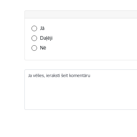
Vai šī informācija bija noderīga?
Jā
Daļēji
Nē
Ja vēlies, ieraksti šeit komentāru