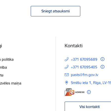
Sniegt atsauksmi
i
Kontakti
 politika
+371 67095689
+371 67095405
mība
E-pasts:
pasts@fm.gov.lv
te
Smilšu iela 1, Rīga, LV-1
izvēles maiņa
Visi kontakti