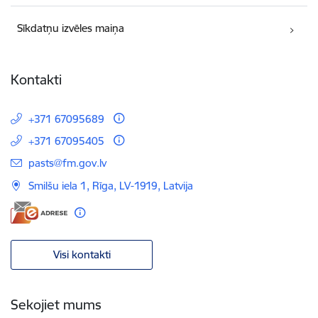
Sīkdatņu izvēles maiņa
Kontakti
+371 67095689
+371 67095405
E-pasts:
pasts@fm.gov.lv
Smilšu iela 1, Rīga, LV-1919, Latvija
Visi kontakti
Sekojiet mums