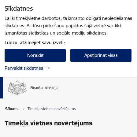
Pāriet uz lapas saturu
Sīkdatnes
Spied
lai meklētu
Enter
Lai šī tīmekļvietne darbotos, tā izmanto obligāti nepieciešamās
sīkdatnes. Ar Jūsu piekrišanu papildus šajā vietnē var tikt
izmantotas statistikas un sociālo mediju sīkdatnes.
Lūdzu, atzīmējiet savu izvēli:
Noraidīt
Apstiprināt visas
Pārvaldīt sīkdatnes
Sākums
Tīmekļa vietnes novērtējums
Tīmekļa vietnes novērtējums