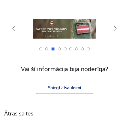
Vai šī informācija bija noderīga?
Sniegt atsauksmi
Kājene
Ātrās saites