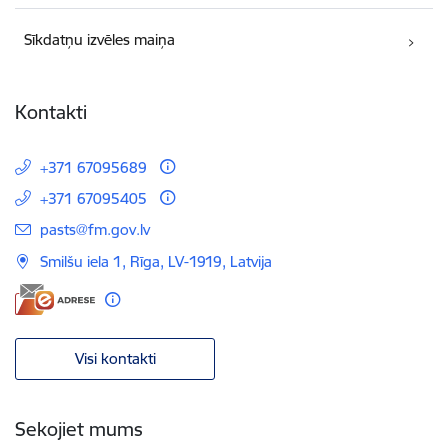
Sīkdatņu izvēles maiņa
Kontakti
+371 67095689
+371 67095405
E-pasts:
pasts@fm.gov.lv
Smilšu iela 1, Rīga, LV-1919, Latvija
Visi kontakti
Sekojiet mums