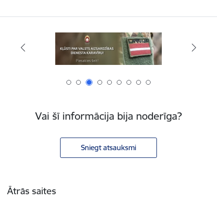
Vai šī informācija bija noderīga?
Sniegt atsauksmi
Kājene
Ātrās saites