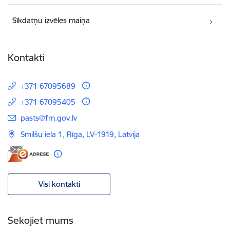
Sīkdatņu izvēles maiņa
Kontakti
+371 67095689
+371 67095405
E-pasts:
pasts@fm.gov.lv
Smilšu iela 1, Rīga, LV-1919, Latvija
Visi kontakti
Sekojiet mums