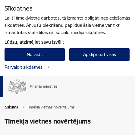
Pāriet uz lapas saturu
Sīkdatnes
Spied
lai meklētu
Enter
Lai šī tīmekļvietne darbotos, tā izmanto obligāti nepieciešamās
sīkdatnes. Ar Jūsu piekrišanu papildus šajā vietnē var tikt
izmantotas statistikas un sociālo mediju sīkdatnes.
Lūdzu, atzīmējiet savu izvēli:
Noraidīt
Apstiprināt visas
Pārvaldīt sīkdatnes
Sākums
Tīmekļa vietnes novērtējums
Tīmekļa vietnes novērtējums