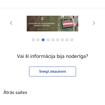
Vai šī informācija bija noderīga?
Sniegt atsauksmi
Kājene
Ātrās saites