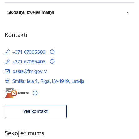
Sīkdatņu izvēles maiņa
Kontakti
+371 67095689
+371 67095405
E-pasts:
pasts@fm.gov.lv
Smilšu iela 1, Rīga, LV-1919, Latvija
Visi kontakti
Sekojiet mums