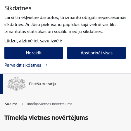
Pāriet uz lapas saturu
Sīkdatnes
Spied
lai meklētu
Enter
Lai šī tīmekļvietne darbotos, tā izmanto obligāti nepieciešamās
sīkdatnes. Ar Jūsu piekrišanu papildus šajā vietnē var tikt
izmantotas statistikas un sociālo mediju sīkdatnes.
Lūdzu, atzīmējiet savu izvēli:
Noraidīt
Apstiprināt visas
Pārvaldīt sīkdatnes
Sākums
Tīmekļa vietnes novērtējums
Tīmekļa vietnes novērtējums