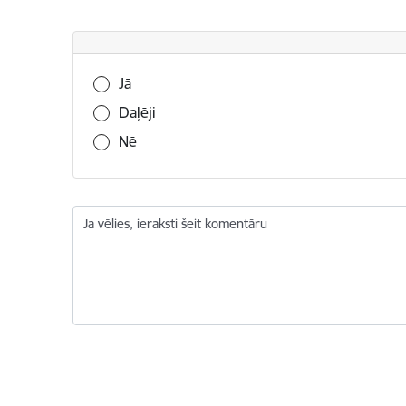
Vai šī informācija bija noderīga?
Jā
Daļēji
Nē
Ja vēlies, ieraksti šeit komentāru