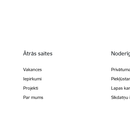
Kājene
Ātrās saites
Noderīg
Vakances
Privātuma
Iepirkumi
Piekļūsta
Projekti
Lapas kar
Par mums
Sīkdatņu 