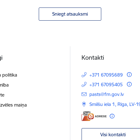
Sniegt atsauksmi
i
Kontakti
 politika
+371 67095689
+371 67095405
mība
E-pasts:
pasts@fm.gov.lv
te
Smilšu iela 1, Rīga, LV-1
izvēles maiņa
Visi kontakti