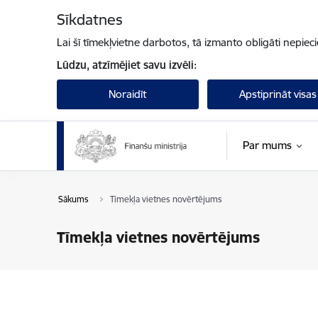
Pāriet uz lapas saturu
Sīkdatnes
Lai šī tīmekļvietne darbotos, tā izmanto obligāti nepiec
Lūdzu, atzīmējiet savu izvēli:
Noraidīt
Apstiprināt visas
Par mums
Sākums
Tīmekļa vietnes novērtējums
Tīmekļa vietnes novērtējums