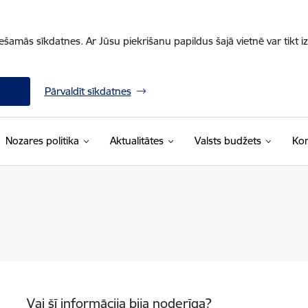
iešamās sīkdatnes. Ar Jūsu piekrišanu papildus šajā vietnē var tikt i
Pārvaldīt sīkdatnes
Nozares politika
Aktualitātes
Valsts budžets
Kon
Vai šī informācija bija noderīga?