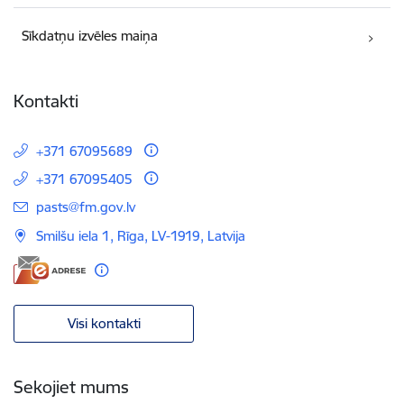
Sīkdatņu izvēles maiņa
Kontakti
+371 67095689
+371 67095405
E-pasts:
pasts@fm.gov.lv
Smilšu iela 1, Rīga, LV-1919, Latvija
Visi kontakti
Sekojiet mums