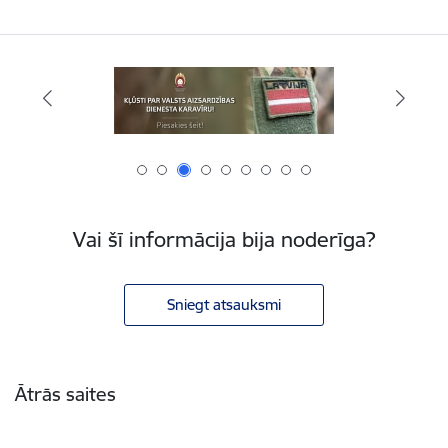
Vai šī informācija bija noderīga?
Sniegt atsauksmi
Kājene
Ātrās saites