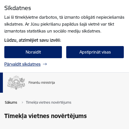
Pāriet uz lapas saturu
Sīkdatnes
Spied
lai meklētu
Enter
Lai šī tīmekļvietne darbotos, tā izmanto obligāti nepieciešamās
sīkdatnes. Ar Jūsu piekrišanu papildus šajā vietnē var tikt
izmantotas statistikas un sociālo mediju sīkdatnes.
Lūdzu, atzīmējiet savu izvēli:
Noraidīt
Apstiprināt visas
Pārvaldīt sīkdatnes
Sākums
Tīmekļa vietnes novērtējums
Tīmekļa vietnes novērtējums