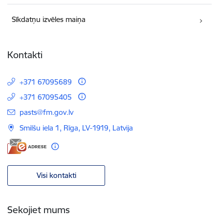
Sīkdatņu izvēles maiņa
Kontakti
+371 67095689
+371 67095405
E-pasts:
pasts@fm.gov.lv
Smilšu iela 1, Rīga, LV-1919, Latvija
Visi kontakti
Sekojiet mums