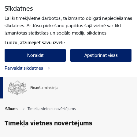
Pāriet uz lapas saturu
Sīkdatnes
Spied
lai meklētu
Enter
Lai šī tīmekļvietne darbotos, tā izmanto obligāti nepieciešamās
sīkdatnes. Ar Jūsu piekrišanu papildus šajā vietnē var tikt
izmantotas statistikas un sociālo mediju sīkdatnes.
Lūdzu, atzīmējiet savu izvēli:
Noraidīt
Apstiprināt visas
Pārvaldīt sīkdatnes
Sākums
Tīmekļa vietnes novērtējums
Tīmekļa vietnes novērtējums