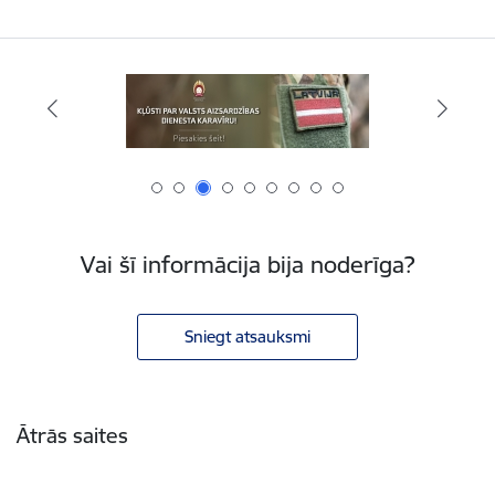
Vai šī informācija bija noderīga?
Sniegt atsauksmi
Kājene
Ātrās saites