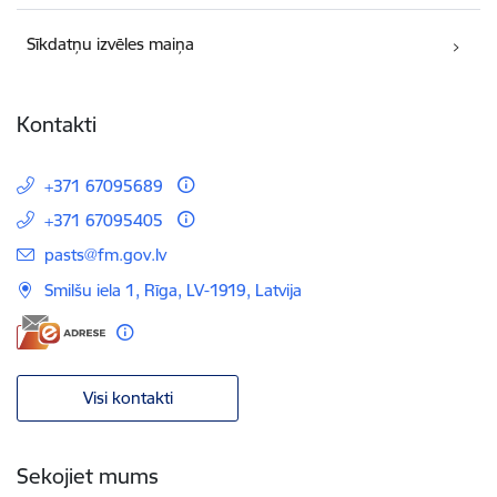
Sīkdatņu izvēles maiņa
Kontakti
+371 67095689
+371 67095405
E-pasts:
pasts@fm.gov.lv
Smilšu iela 1, Rīga, LV-1919, Latvija
Visi kontakti
Sekojiet mums