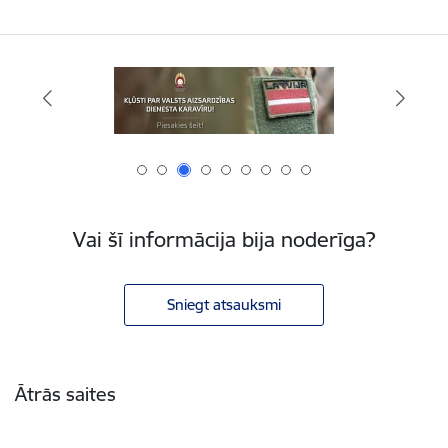
Vai šī informācija bija noderīga?
Sniegt atsauksmi
Kājene
Ātrās saites