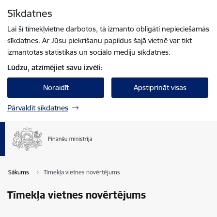
Pāriet uz lapas saturu
Sīkdatnes
Spied
lai meklētu
Enter
Lai šī tīmekļvietne darbotos, tā izmanto obligāti nepieciešamās
sīkdatnes. Ar Jūsu piekrišanu papildus šajā vietnē var tikt
izmantotas statistikas un sociālo mediju sīkdatnes.
Lūdzu, atzīmējiet savu izvēli:
Noraidīt
Apstiprināt visas
Pārvaldīt sīkdatnes
Sākums
Tīmekļa vietnes novērtējums
Tīmekļa vietnes novērtējums