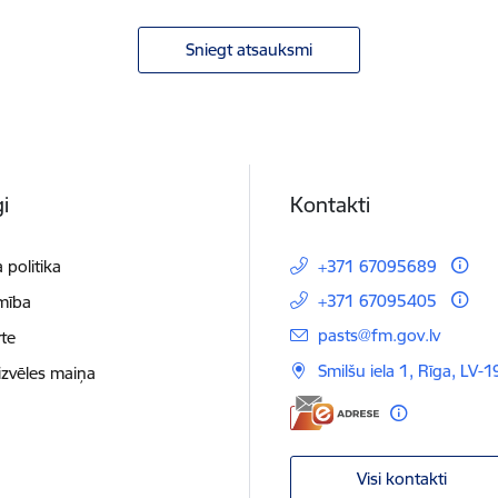
Sniegt atsauksmi
i
Kontakti
 politika
+371 67095689
+371 67095405
mība
E-pasts:
pasts@fm.gov.lv
te
Smilšu iela 1, Rīga, LV-1
izvēles maiņa
Visi kontakti