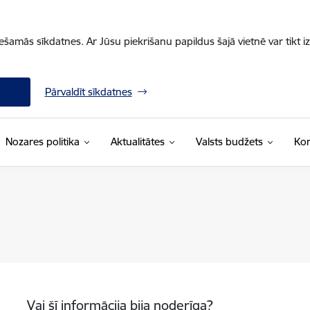
iešamās sīkdatnes. Ar Jūsu piekrišanu papildus šajā vietnē var tikt i
Pārvaldīt sīkdatnes
Nozares politika
Aktualitātes
Valsts budžets
Kon
Vai šī informācija bija noderīga?