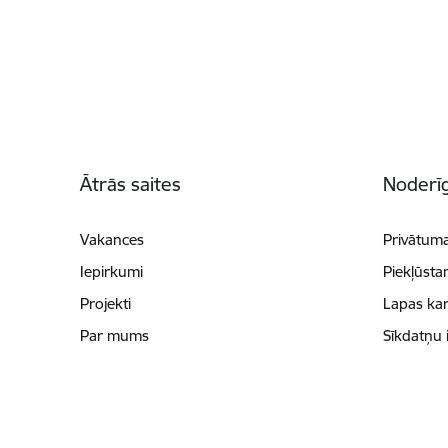
Kājene
Ātrās saites
Noderīg
Vakances
Privātuma
Iepirkumi
Piekļūsta
Projekti
Lapas kar
Par mums
Sīkdatņu 