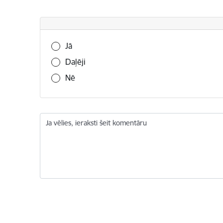
Vai šī informācija bija noderīga?
Jā
Daļēji
Nē
Ja vēlies, ieraksti šeit komentāru