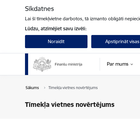
Pāriet uz lapas saturu
Sīkdatnes
Lai šī tīmekļvietne darbotos, tā izmanto obligāti nepiec
Lūdzu, atzīmējiet savu izvēli:
Noraidīt
Apstiprināt visas
Par mums
Sākums
Tīmekļa vietnes novērtējums
Tīmekļa vietnes novērtējums