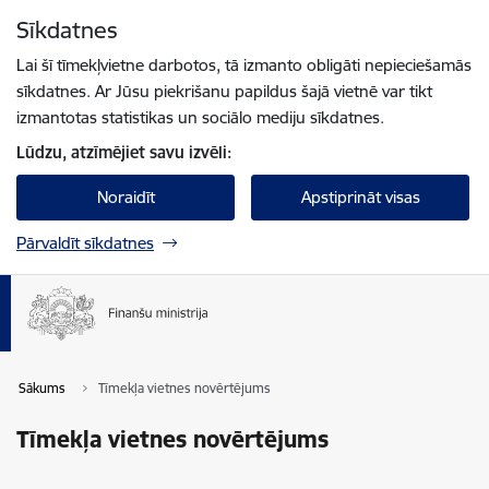
Pāriet uz lapas saturu
Sīkdatnes
Spied
lai meklētu
Enter
Lai šī tīmekļvietne darbotos, tā izmanto obligāti nepieciešamās
sīkdatnes. Ar Jūsu piekrišanu papildus šajā vietnē var tikt
izmantotas statistikas un sociālo mediju sīkdatnes.
Lūdzu, atzīmējiet savu izvēli:
Noraidīt
Apstiprināt visas
Pārvaldīt sīkdatnes
Sākums
Tīmekļa vietnes novērtējums
Tīmekļa vietnes novērtējums