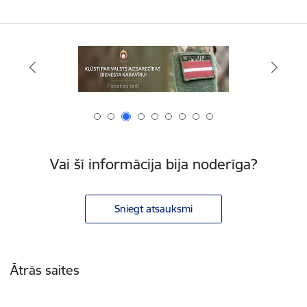
Vai šī informācija bija noderīga?
Sniegt atsauksmi
Kājene
Ātrās saites