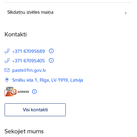
Sīkdatņu izvēles maiņa
Kontakti
+371 67095689
+371 67095405
E-pasts:
pasts@fm.gov.lv
Smilšu iela 1, Rīga, LV-1919, Latvija
Visi kontakti
Sekojiet mums