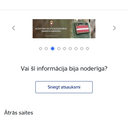
Vai šī informācija bija noderīga?
Sniegt atsauksmi
Kājene
Ātrās saites