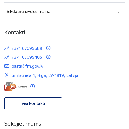
Sīkdatņu izvēles maiņa
Kontakti
+371 67095689
+371 67095405
E-pasts:
pasts@fm.gov.lv
Smilšu iela 1, Rīga, LV-1919, Latvija
Visi kontakti
Sekojiet mums