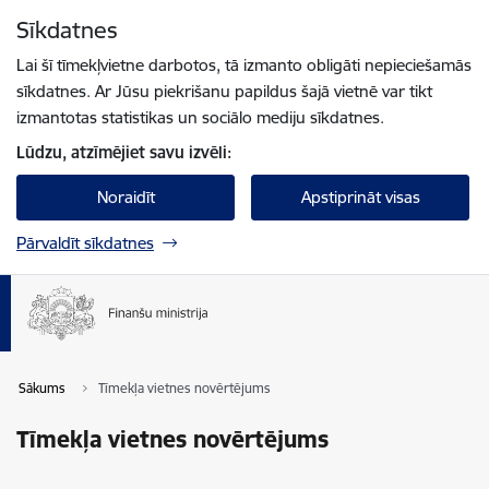
Pāriet uz lapas saturu
Sīkdatnes
Spied
lai meklētu
Enter
Lai šī tīmekļvietne darbotos, tā izmanto obligāti nepieciešamās
sīkdatnes. Ar Jūsu piekrišanu papildus šajā vietnē var tikt
izmantotas statistikas un sociālo mediju sīkdatnes.
Lūdzu, atzīmējiet savu izvēli:
Noraidīt
Apstiprināt visas
Pārvaldīt sīkdatnes
Sākums
Tīmekļa vietnes novērtējums
Tīmekļa vietnes novērtējums