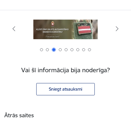
Vai šī informācija bija noderīga?
Sniegt atsauksmi
Kājene
Ātrās saites