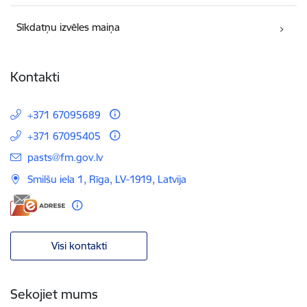
Sīkdatņu izvēles maiņa
Kontakti
+371 67095689
+371 67095405
E-pasts:
pasts@fm.gov.lv
Smilšu iela 1, Rīga, LV-1919, Latvija
Visi kontakti
Sekojiet mums