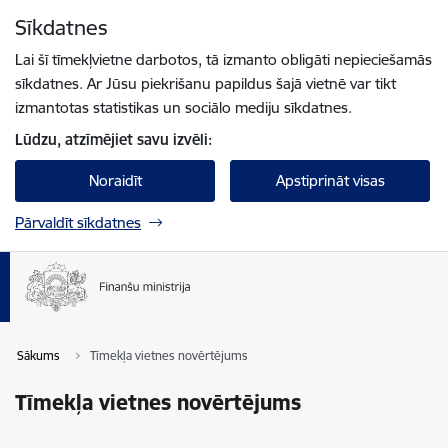
Pāriet uz lapas saturu
Sīkdatnes
Spied
lai meklētu
Enter
Lai šī tīmekļvietne darbotos, tā izmanto obligāti nepieciešamās
sīkdatnes. Ar Jūsu piekrišanu papildus šajā vietnē var tikt
izmantotas statistikas un sociālo mediju sīkdatnes.
Lūdzu, atzīmējiet savu izvēli:
Noraidīt
Apstiprināt visas
Pārvaldīt sīkdatnes
Sākums
Tīmekļa vietnes novērtējums
Tīmekļa vietnes novērtējums