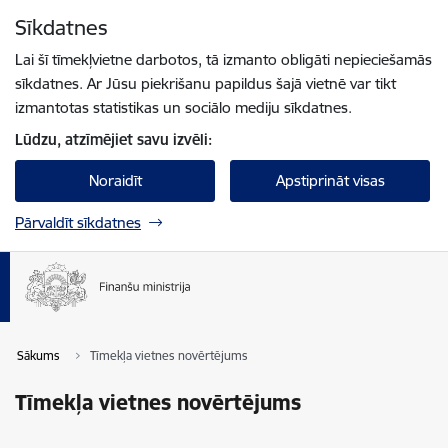
Pāriet uz lapas saturu
Sīkdatnes
Spied
lai meklētu
Enter
Lai šī tīmekļvietne darbotos, tā izmanto obligāti nepieciešamās
sīkdatnes. Ar Jūsu piekrišanu papildus šajā vietnē var tikt
izmantotas statistikas un sociālo mediju sīkdatnes.
Lūdzu, atzīmējiet savu izvēli:
Noraidīt
Apstiprināt visas
Pārvaldīt sīkdatnes
Sākums
Tīmekļa vietnes novērtējums
Tīmekļa vietnes novērtējums