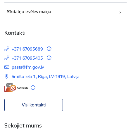
Sīkdatņu izvēles maiņa
Kontakti
+371 67095689
+371 67095405
E-pasts:
pasts@fm.gov.lv
Smilšu iela 1, Rīga, LV-1919, Latvija
Visi kontakti
Sekojiet mums