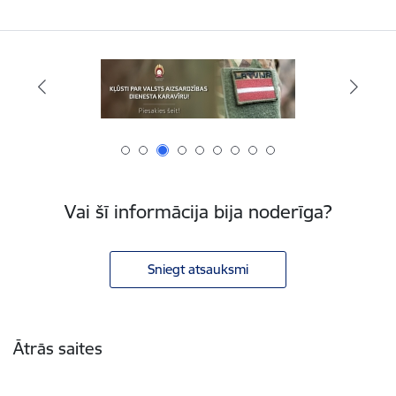
Vai šī informācija bija noderīga?
Sniegt atsauksmi
Kājene
Ātrās saites