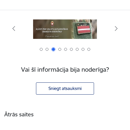
Vai šī informācija bija noderīga?
Sniegt atsauksmi
Kājene
Ātrās saites