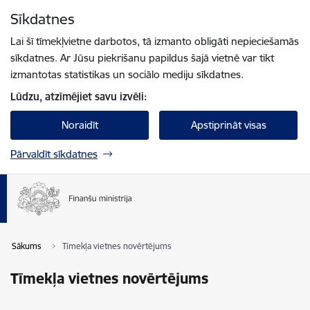
Pāriet uz lapas saturu
Sīkdatnes
Spied
lai meklētu
Enter
Lai šī tīmekļvietne darbotos, tā izmanto obligāti nepieciešamās
sīkdatnes. Ar Jūsu piekrišanu papildus šajā vietnē var tikt
izmantotas statistikas un sociālo mediju sīkdatnes.
Lūdzu, atzīmējiet savu izvēli:
Noraidīt
Apstiprināt visas
Pārvaldīt sīkdatnes
Sākums
Tīmekļa vietnes novērtējums
Tīmekļa vietnes novērtējums