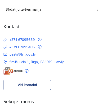
Sīkdatņu izvēles maiņa
Kontakti
+371 67095689
+371 67095405
E-pasts:
pasts@fm.gov.lv
Smilšu iela 1, Rīga, LV-1919, Latvija
Visi kontakti
Sekojiet mums