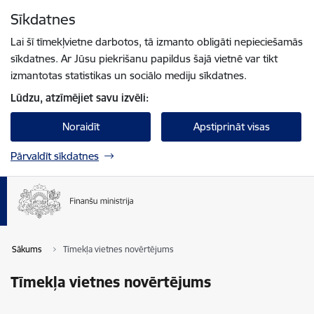
Pāriet uz lapas saturu
Sīkdatnes
Spied
lai meklētu
Enter
Lai šī tīmekļvietne darbotos, tā izmanto obligāti nepieciešamās
sīkdatnes. Ar Jūsu piekrišanu papildus šajā vietnē var tikt
izmantotas statistikas un sociālo mediju sīkdatnes.
Lūdzu, atzīmējiet savu izvēli:
Noraidīt
Apstiprināt visas
Pārvaldīt sīkdatnes
Sākums
Tīmekļa vietnes novērtējums
Tīmekļa vietnes novērtējums