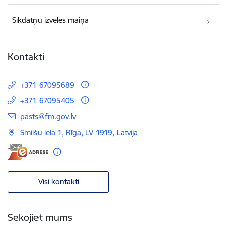
Sīkdatņu izvēles maiņa
Kontakti
+371 67095689
+371 67095405
E-pasts:
pasts@fm.gov.lv
Smilšu iela 1, Rīga, LV-1919, Latvija
Visi kontakti
Sekojiet mums