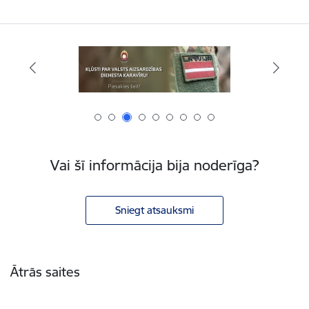
Vai šī informācija bija noderīga?
Sniegt atsauksmi
Kājene
Ātrās saites