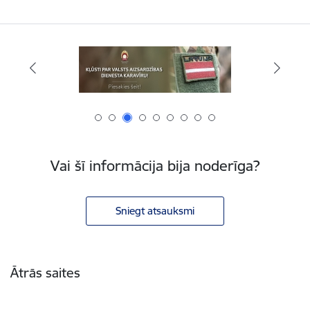
Vai šī informācija bija noderīga?
Sniegt atsauksmi
Kājene
Ātrās saites