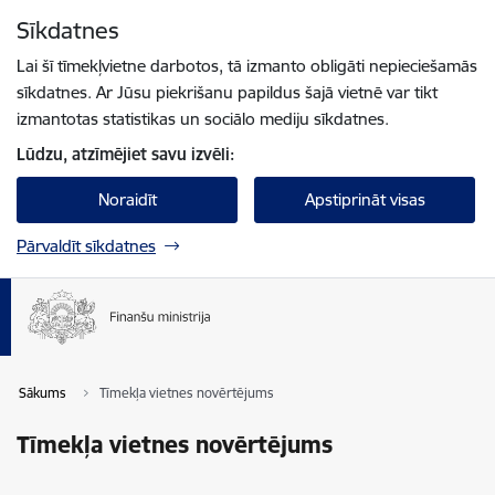
Pāriet uz lapas saturu
Sīkdatnes
Spied
lai meklētu
Enter
Lai šī tīmekļvietne darbotos, tā izmanto obligāti nepieciešamās
sīkdatnes. Ar Jūsu piekrišanu papildus šajā vietnē var tikt
izmantotas statistikas un sociālo mediju sīkdatnes.
Lūdzu, atzīmējiet savu izvēli:
Noraidīt
Apstiprināt visas
Pārvaldīt sīkdatnes
Sākums
Tīmekļa vietnes novērtējums
Tīmekļa vietnes novērtējums