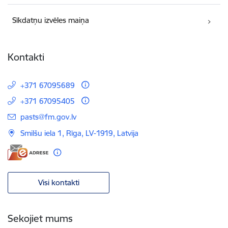
Sīkdatņu izvēles maiņa
Kontakti
+371 67095689
+371 67095405
E-pasts:
pasts@fm.gov.lv
Smilšu iela 1, Rīga, LV-1919, Latvija
Visi kontakti
Sekojiet mums