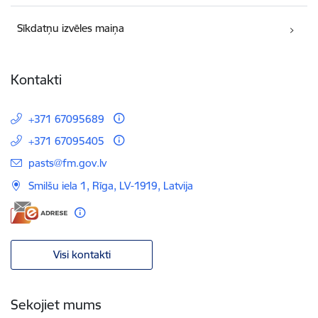
Sīkdatņu izvēles maiņa
Kontakti
+371 67095689
+371 67095405
E-pasts:
pasts@fm.gov.lv
Smilšu iela 1, Rīga, LV-1919, Latvija
Visi kontakti
Sekojiet mums