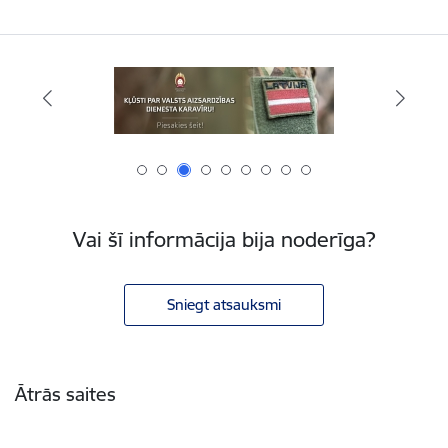
Vai šī informācija bija noderīga?
Sniegt atsauksmi
Kājene
Ātrās saites