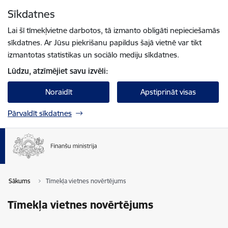
Pāriet uz lapas saturu
Sīkdatnes
Spied
lai meklētu
Enter
Lai šī tīmekļvietne darbotos, tā izmanto obligāti nepieciešamās
sīkdatnes. Ar Jūsu piekrišanu papildus šajā vietnē var tikt
izmantotas statistikas un sociālo mediju sīkdatnes.
Lūdzu, atzīmējiet savu izvēli:
Noraidīt
Apstiprināt visas
Pārvaldīt sīkdatnes
Sākums
Tīmekļa vietnes novērtējums
Tīmekļa vietnes novērtējums