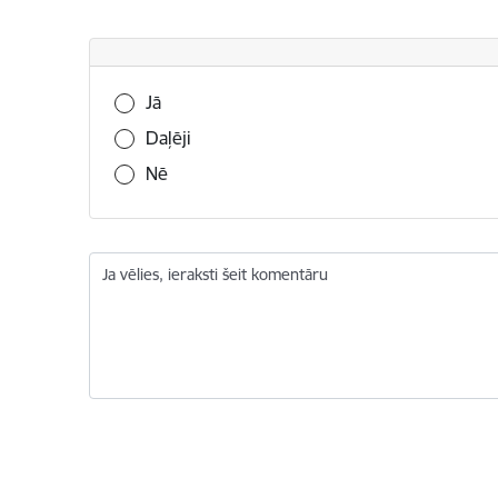
Vai šī informācija bija noderīga?
Jā
Daļēji
Nē
Ja vēlies, ieraksti šeit komentāru