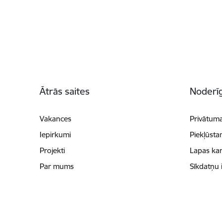
Kājene
Ātrās saites
Noderīg
Vakances
Privātuma
Iepirkumi
Piekļūsta
Projekti
Lapas kar
Par mums
Sīkdatņu 