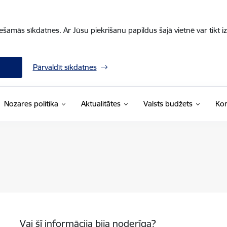
iešamās sīkdatnes. Ar Jūsu piekrišanu papildus šajā vietnē var tikt i
Pārvaldīt sīkdatnes
Nozares politika
Aktualitātes
Valsts budžets
Kon
Vai šī informācija bija noderīga?