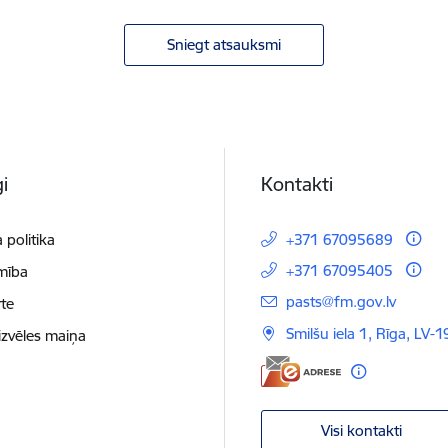
Sniegt atsauksmi
i
Kontakti
 politika
+371 67095689
+371 67095405
mība
E-pasts:
pasts@fm.gov.lv
te
Smilšu iela 1, Rīga, LV-1
izvēles maiņa
Visi kontakti