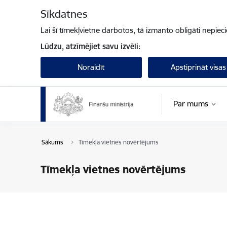
Pāriet uz lapas saturu
Sīkdatnes
Lai šī tīmekļvietne darbotos, tā izmanto obligāti nepiec
Lūdzu, atzīmējiet savu izvēli:
Noraidīt
Apstiprināt visas
Par mums
Sākums
Tīmekļa vietnes novērtējums
Tīmekļa vietnes novērtējums