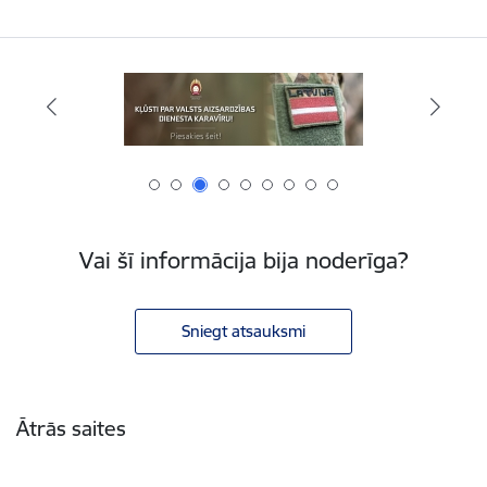
Vai šī informācija bija noderīga?
Sniegt atsauksmi
Kājene
Ātrās saites