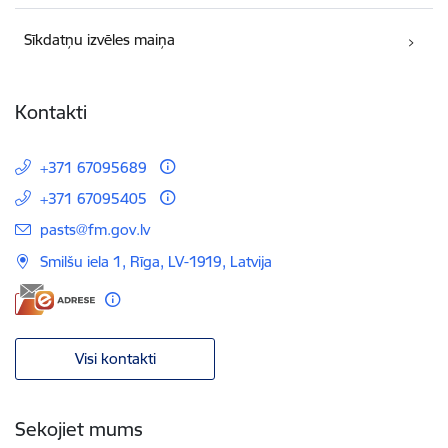
Sīkdatņu izvēles maiņa
Kontakti
+371 67095689
+371 67095405
E-pasts:
pasts@fm.gov.lv
Smilšu iela 1, Rīga, LV-1919, Latvija
Visi kontakti
Sekojiet mums