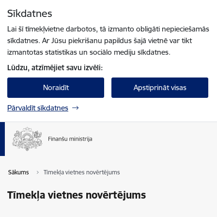
Pāriet uz lapas saturu
Sīkdatnes
Spied
lai meklētu
Enter
Lai šī tīmekļvietne darbotos, tā izmanto obligāti nepieciešamās
sīkdatnes. Ar Jūsu piekrišanu papildus šajā vietnē var tikt
izmantotas statistikas un sociālo mediju sīkdatnes.
Lūdzu, atzīmējiet savu izvēli:
Noraidīt
Apstiprināt visas
Pārvaldīt sīkdatnes
Sākums
Tīmekļa vietnes novērtējums
Tīmekļa vietnes novērtējums