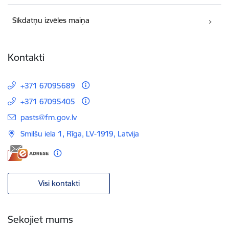
Sīkdatņu izvēles maiņa
Kontakti
+371 67095689
+371 67095405
E-pasts:
pasts@fm.gov.lv
Smilšu iela 1, Rīga, LV-1919, Latvija
Visi kontakti
Sekojiet mums