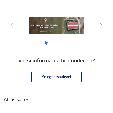
Vai šī informācija bija noderīga?
Sniegt atsauksmi
Kājene
Ātrās saites