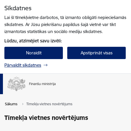
Pāriet uz lapas saturu
Sīkdatnes
Spied
lai meklētu
Enter
Lai šī tīmekļvietne darbotos, tā izmanto obligāti nepieciešamās
sīkdatnes. Ar Jūsu piekrišanu papildus šajā vietnē var tikt
izmantotas statistikas un sociālo mediju sīkdatnes.
Lūdzu, atzīmējiet savu izvēli:
Noraidīt
Apstiprināt visas
Pārvaldīt sīkdatnes
Sākums
Tīmekļa vietnes novērtējums
Tīmekļa vietnes novērtējums