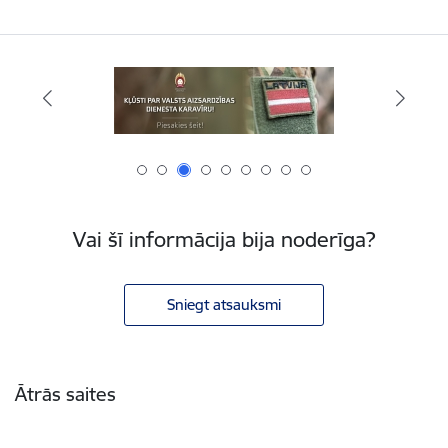
Vai šī informācija bija noderīga?
Sniegt atsauksmi
Kājene
Ātrās saites