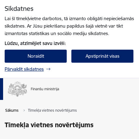
Pāriet uz lapas saturu
Sīkdatnes
Spied
lai meklētu
Enter
Lai šī tīmekļvietne darbotos, tā izmanto obligāti nepieciešamās
sīkdatnes. Ar Jūsu piekrišanu papildus šajā vietnē var tikt
izmantotas statistikas un sociālo mediju sīkdatnes.
Lūdzu, atzīmējiet savu izvēli:
Noraidīt
Apstiprināt visas
Pārvaldīt sīkdatnes
Sākums
Tīmekļa vietnes novērtējums
Tīmekļa vietnes novērtējums