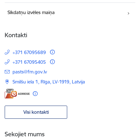
Sīkdatņu izvēles maiņa
Kontakti
+371 67095689
+371 67095405
E-pasts:
pasts@fm.gov.lv
Smilšu iela 1, Rīga, LV-1919, Latvija
Visi kontakti
Sekojiet mums