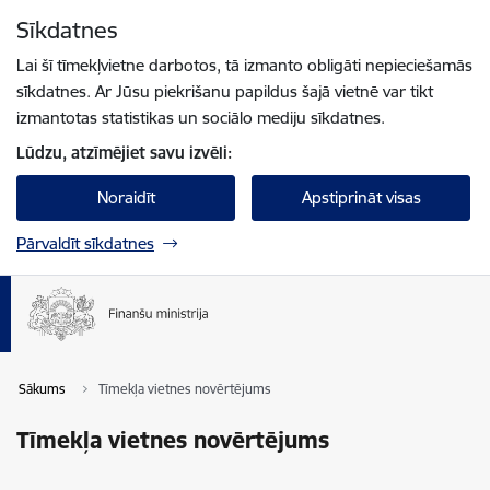
Pāriet uz lapas saturu
Sīkdatnes
Spied
lai meklētu
Enter
Lai šī tīmekļvietne darbotos, tā izmanto obligāti nepieciešamās
sīkdatnes. Ar Jūsu piekrišanu papildus šajā vietnē var tikt
izmantotas statistikas un sociālo mediju sīkdatnes.
Lūdzu, atzīmējiet savu izvēli:
Noraidīt
Apstiprināt visas
Pārvaldīt sīkdatnes
Sākums
Tīmekļa vietnes novērtējums
Tīmekļa vietnes novērtējums