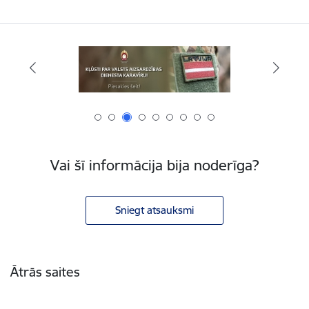
Vai šī informācija bija noderīga?
Sniegt atsauksmi
Kājene
Ātrās saites