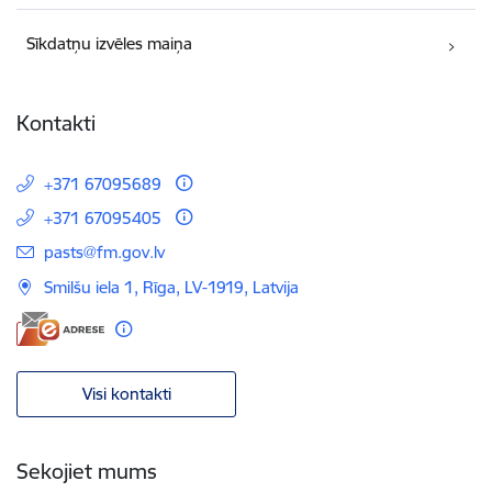
Sīkdatņu izvēles maiņa
Kontakti
+371 67095689
+371 67095405
E-pasts:
pasts@fm.gov.lv
Smilšu iela 1, Rīga, LV-1919, Latvija
Visi kontakti
Sekojiet mums