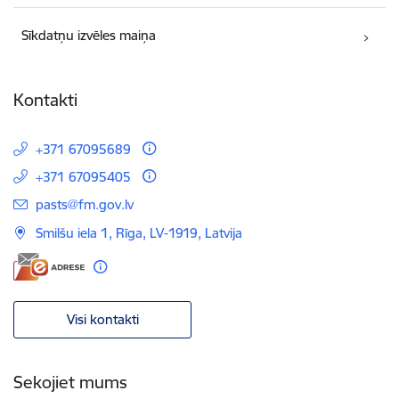
Sīkdatņu izvēles maiņa
Kontakti
+371 67095689
+371 67095405
E-pasts:
pasts@fm.gov.lv
Smilšu iela 1, Rīga, LV-1919, Latvija
Visi kontakti
Sekojiet mums