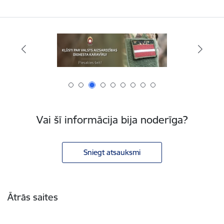
Vai šī informācija bija noderīga?
Sniegt atsauksmi
Kājene
Ātrās saites