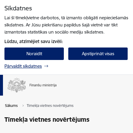
Pāriet uz lapas saturu
Sīkdatnes
Spied
lai meklētu
Enter
Lai šī tīmekļvietne darbotos, tā izmanto obligāti nepieciešamās
sīkdatnes. Ar Jūsu piekrišanu papildus šajā vietnē var tikt
izmantotas statistikas un sociālo mediju sīkdatnes.
Lūdzu, atzīmējiet savu izvēli:
Noraidīt
Apstiprināt visas
Pārvaldīt sīkdatnes
Sākums
Tīmekļa vietnes novērtējums
Tīmekļa vietnes novērtējums