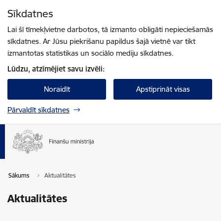
Pāriet uz lapas saturu
Sīkdatnes
Spied
lai meklētu
Enter
Lai šī tīmekļvietne darbotos, tā izmanto obligāti nepieciešamās
sīkdatnes. Ar Jūsu piekrišanu papildus šajā vietnē var tikt
izmantotas statistikas un sociālo mediju sīkdatnes.
Lūdzu, atzīmējiet savu izvēli:
Noraidīt
Apstiprināt visas
Pārvaldīt sīkdatnes
Sākums
Aktualitātes
Aktualitātes