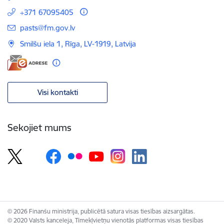
+371 67095405
E-pasts:
pasts@fm.gov.lv
Smilšu iela 1, Rīga, LV-1919, Latvija
Visi kontakti
Sekojiet mums
© 2026 Finanšu ministrija, publicētā satura visas tiesības aizsargātas.
© 2020 Valsts kanceleja, Tīmekļvietņu vienotās platformas visas tiesības