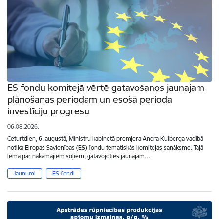
ES fondu komitejā vērtē gatavošanos jaunajam
plānošanas periodam un esošā perioda
investīciju progresu
06.08.2026.
Ceturtdien, 6. augustā, Ministru kabinetā premjera Andra Kulberga vadībā
notika Eiropas Savienības (ES) fondu tematiskās komitejas sanāksme. Tajā
lēma par nākamajiem soļiem, gatavojoties jaunajam…
Jaunumi
ES fondi