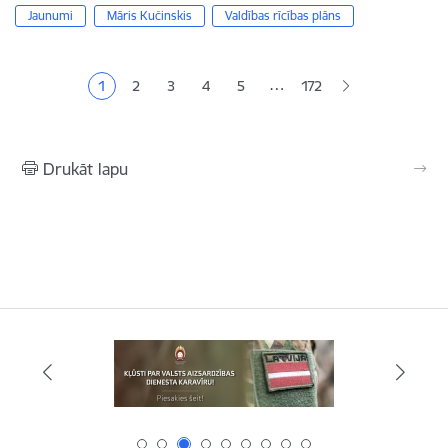
Jaunumi
Māris Kučinskis
Valdības rīcības plāns
Lapošana
…
1
2
3
4
5
172
Pašreizējā lapa
Lapa
Lapa
Lapa
Lapa
Drukāt lapu