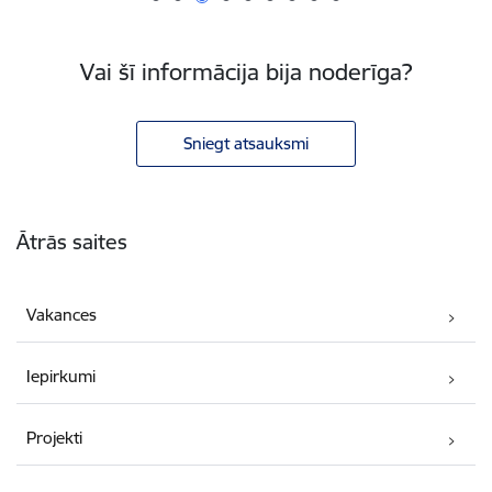
Vai šī informācija bija noderīga?
Sniegt atsauksmi
Kājene
Ātrās saites
Vakances
Iepirkumi
Projekti